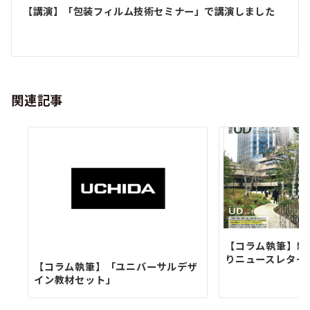
ビ
【講演】「包装フィルム技術セミナー」で講演しました
ゲ
ー
シ
関連記事
ョ
ン
【コラム執筆】新
りニュースレター
【コラム執筆】「ユニバーサルデザ
イン教材セット」