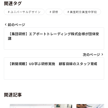
関連タグ
ユニバーサルデザイン
研修
美里町立美里中学校
前のページ
投
【集団研修】エアポートトレーディング株式会様が団体受
講
稿
ナ
次のページ
ビ
【新聞掲載】UD学ぶ研修実施 顧客目線のスタッフ育成
ゲ
ー
シ
関連記事
ョ